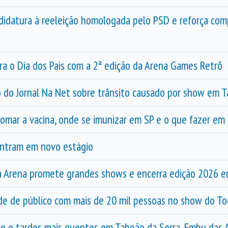
didatura à reeleição homologada pelo PSD e reforça co
ra o Dia dos Pais com a 2ª edição da Arena Games Retrô
 do Jornal Na Net sobre trânsito causado por show em T
omar a vacina, onde se imunizar em SP e o que fazer em
entram em novo estágio
da Arena promete grandes shows e encerra edição 2026 e
rde de público com mais de 20 mil pessoas no show do T
 e tardes mais quentes em Taboão da Serra, Embu das Ar