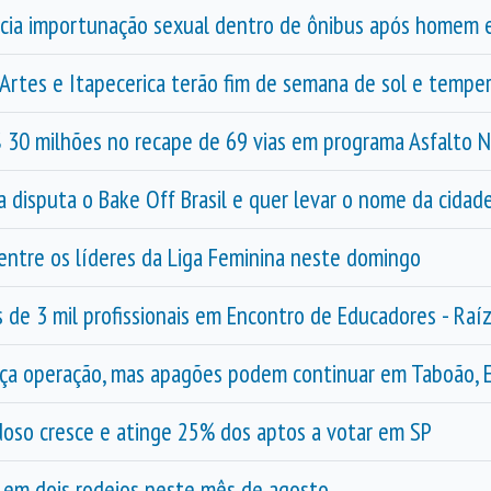
ia importunação sexual dentro de ônibus após homem es
Artes e Itapecerica terão fim de semana de sol e tempe
$ 30 milhões no recape de 69 vias em programa Asfalto 
 disputa o Bake Off Brasil e quer levar o nome da cidad
 entre os líderes da Liga Feminina neste domingo
 de 3 mil profissionais em Encontro de Educadores - Raí
força operação, mas apagões podem continuar em Taboão, 
idoso cresce e atinge 25% dos aptos a votar em SP
 em dois rodeios neste mês de agosto