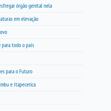
fregar órgão genital nela
raturas em elevação
Novo
e para todo o país
zes para o Futuro
Embu e Itapecerica