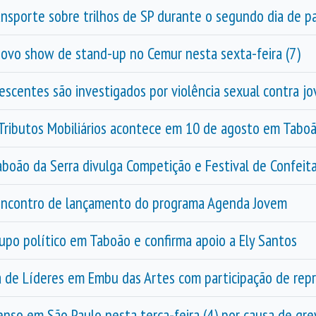
nsporte sobre trilhos de SP durante o segundo dia de par
ovo show de stand-up no Cemur nesta sexta-feira (7)
scentes são investigados por violência sexual contra j
Tributos Mobiliários acontece em 10 de agosto em Taboã
aboão da Serra divulga Competição e Festival de Confeita
encontro de lançamento do programa Agenda Jovem
rupo político em Taboão e confirma apoio a Ely Santos
 de Líderes em Embu das Artes com participação de rep
enso em São Paulo nesta terça-feira (4) por causa de g