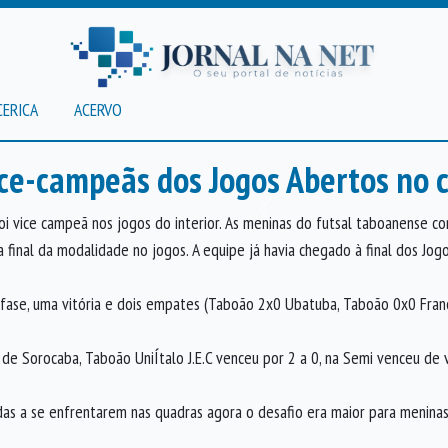
CERICA
ACERVO
ice-campeãs dos Jogos Abertos no
Anterior
i vice campeã nos jogos do interior. As meninas do futsal taboanense con
ra final da modalidade no jogos. A equipe já havia chegado à final dos Jo
 fase, uma vitória e dois empates (Taboão 2x0 Ubatuba, Taboão 0x0 Fran
 de Sorocaba, Taboão UniÍtalo J.E.C venceu por 2 a 0, na Semi venceu de v
adas a se enfrentarem nas quadras agora o desafio era maior para menina