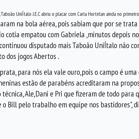
 ,Taboão UniÍtalo J.E.C abriu o placar com Carla Hortelan ainda no primeir
ram na bola aérea, pois sabiam que por se trata d
cio cotia empatou com Gabriela ,minutos depois n
o continuou disputado mais Taboão UniÍtalo não c
o dos jogos Abertos .
 prata, para nós ela vale ouro,pois o campo é uma
 meninas estão de parabéns acreditaram na propos
cnica, Ale,Dani e Pri que fizeram de todo para qu
o Bill pelo trabalho em equipe nos bastidores", di