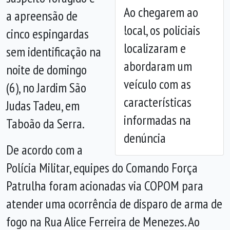
Ao chegarem ao
a apreensão de
local, os policiais
cinco espingardas
Anterior
Próx
localizaram e
sem identificação na
abordaram um
noite de domingo
veículo com as
(6), no Jardim São
características
Judas Tadeu, em
informadas na
Taboão da Serra.
denúncia
De acordo com a
Polícia Militar, equipes do Comando Força
Patrulha foram acionadas via COPOM para
atender uma ocorrência de disparo de arma de
fogo na Rua Alice Ferreira de Menezes. Ao