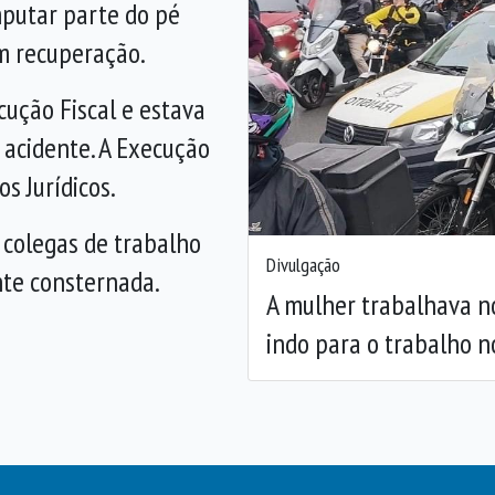
mputar parte do pé
m recuperação.
Anterior
cução Fiscal e estava
acidente. A Execução
os Jurídicos.
 colegas de trabalho
Divulgação
nte consternada.
A mulher trabalhava no
indo para o trabalho 