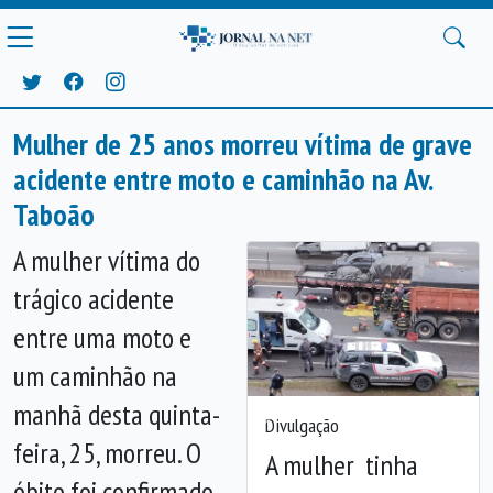
Mulher de 25 anos morreu vítima de grave
acidente entre moto e caminhão na Av.
Taboão
A mulher vítima do
trágico acidente
entre uma moto e
um caminhão na
manhã desta quinta-
Divulgação
Anterior
Próx
feira, 25, morreu. O
A mulher tinha
óbito foi confirmado