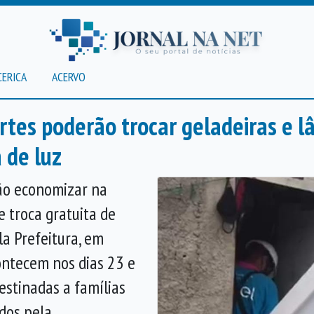
CERICA
ACERVO
tes poderão trocar geladeiras e 
 de luz
ão economizar na
 troca gratuita de
a Prefeitura, em
contecem nos dias 23 e
estinadas a famílias
dos pela