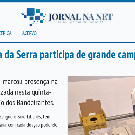
CERICA
ACERVO
ca da Serra participa de grande c
ra marcou presença na
zada nesta quinta-
cio dos Bandeirantes.
angue e Sírio-Libanês, tem
tária, com cada doação podendo