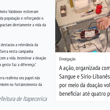
heiro Valdionor estiveram
o da população e reforçando o
impactam diretamente a vida da
Anterior
, destacou a relevância da
a Serra nesta campanha
om a vida. Incentivar a doação
Divulgação
 gesto faz a diferença."
A ação, organizada co
Sangue e Sírio-Libanês
erra reafirma seu papel não
por meio da doação vo
ambém no fortalecimento da
beneficiar até quatro 
eitura de Itapecerica