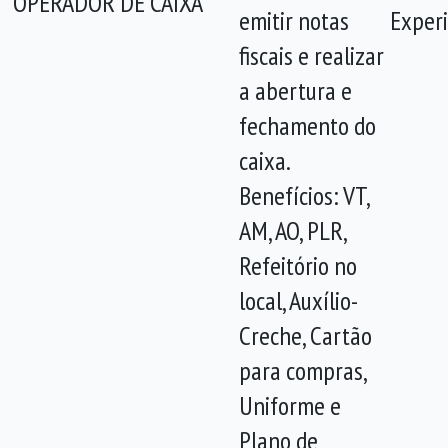
OPERADOR DE CAIXA
emitir notas
Experi
fiscais e realizar
a abertura e
fechamento do
caixa.
Benefícios: VT,
AM, AO, PLR,
Refeitório no
local, Auxílio-
Creche, Cartão
para compras,
Uniforme e
Plano de