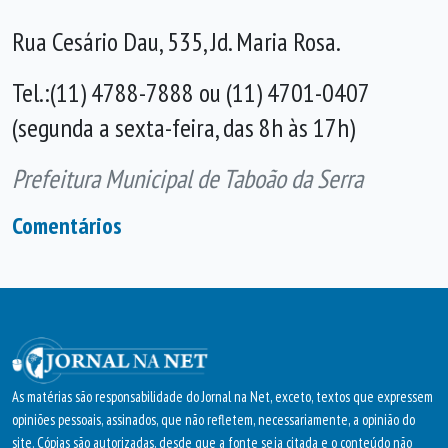
Rua Cesário Dau, 535, Jd. Maria Rosa.
Tel.:(11) 4788-7888 ou (11) 4701-0407
(segunda a sexta-feira, das 8h às 17h)
Prefeitura Municipal de Taboão da Serra
Comentários
As matérias são responsabilidade do Jornal na Net, exceto, textos que expressem
opiniões pessoais, assinados, que não refletem, necessariamente, a opinião do
site. Cópias são autorizadas, desde que a fonte seja citada e o conteúdo não