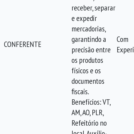
receber, separar
e expedir
mercadorias,
garantindo a
Com
CONFERENTE
precisão entre
Experi
os produtos
físicos e os
documentos
fiscais.
Benefícios: VT,
AM, AO, PLR,
Refeitório no
local, Auxílio-