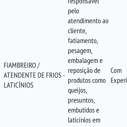
responsável
pelo
atendimento ao
cliente,
fatiamento,
pesagem,
embalagem e
FIAMBREIRO /
reposição de
Com
ATENDENTE DE FRIOS -
produtos como
Experi
LATICÍNIOS
queijos,
presuntos,
embutidos e
laticínios em