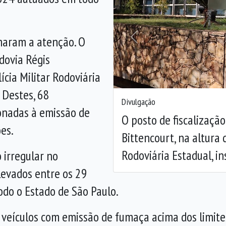
maram a atenção. O
Anterior
dovia Régis
ícia Militar Rodoviária
 Destes, 68
Divulgação
onadas à emissão de
O posto de fiscalizaçã
es.
Bittencourt, na altura 
Rodoviária Estadual, i
 irregular no
levados entre os 29
odo o Estado de São Paulo.
r veículos com emissão de fumaça acima dos limit