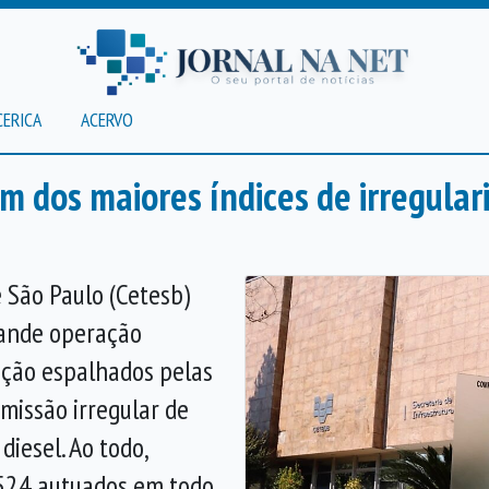
CERICA
ACERVO
um dos maiores índices de irregul
 São Paulo (Cetesb)
grande operação
ação espalhados pelas
missão irregular de
iesel. Ao todo,
 524 autuados em todo