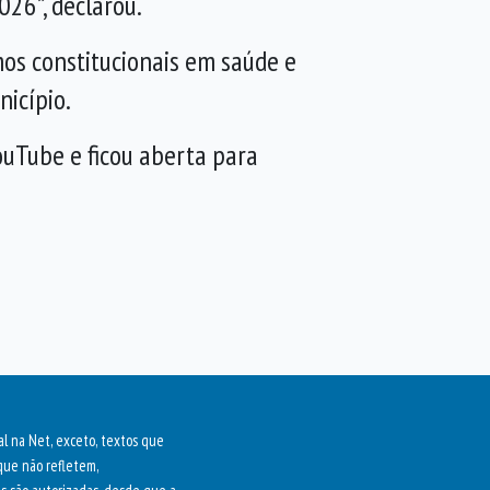
026”, declarou.
os constitucionais em saúde e
nicípio.
YouTube e ficou aberta para
al na Net, exceto, textos que
que não refletem,