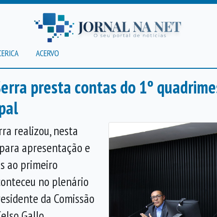
CERICA
ACERVO
Serra presta contas do 1º quadrime
pal
ra realizou, nesta
a para apresentação e
es ao primeiro
conteceu no plenário
presidente da Comissão
elso Gallo.