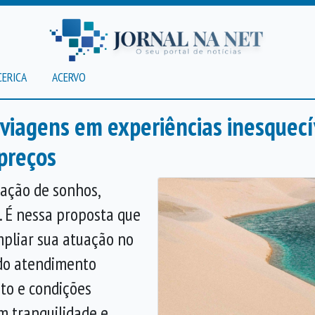
CERICA
ACERVO
 viagens em experiências inesquec
preços
zação de sonhos,
 É nessa proposta que
pliar sua atuação no
ndo atendimento
to e condições
m tranquilidade e