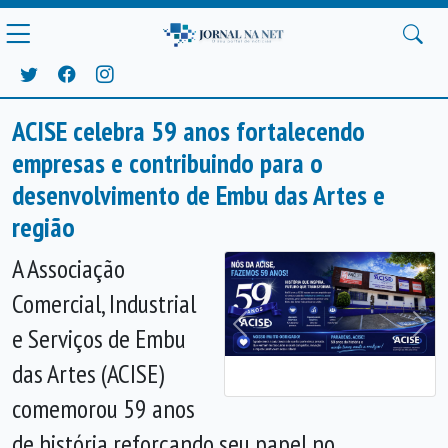
ACISE celebra 59 anos fortalecendo
empresas e contribuindo para o
desenvolvimento de Embu das Artes e
região
A Associação
Comercial, Industrial
e Serviços de Embu
Anterior
Próx
das Artes (ACISE)
comemorou 59 anos
de história reforçando seu papel no