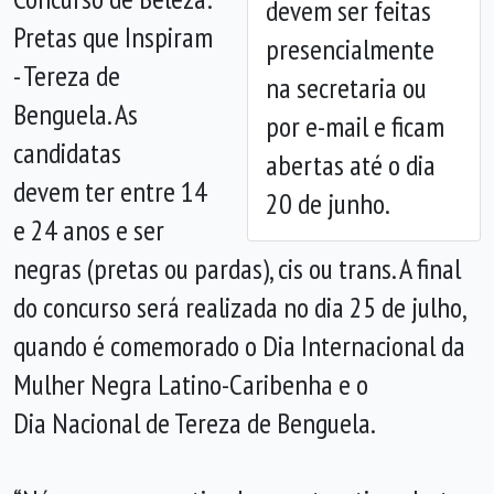
devem ser feitas
Anterior
Próx
Pretas que Inspiram
presencialmente
- Tereza de
na secretaria ou
Benguela. As
por e-mail e ficam
candidatas
abertas até o dia
devem ter entre 14
20 de junho.
e 24 anos e ser
negras (pretas ou pardas), cis ou trans. A final
do concurso será realizada no dia 25 de julho,
quando é comemorado o Dia Internacional da
Mulher Negra Latino-Caribenha e o
Dia Nacional de Tereza de Benguela.