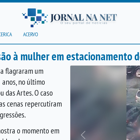
CERICA
ACERVO
são à mulher em estacionamento d
a flagraram um
anos, no último
u das Artes
. O caso
as cenas repercutiram
agressões.
 mostra o momento em
Anterior