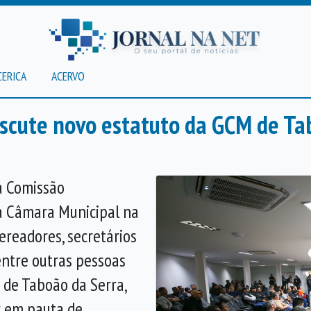
CERICA
ACERVO
scute novo estatuto da GCM de Ta
a Comissão
a Câmara Municipal na
vereadores, secretários
 entre outras pessoas
 de Taboão da Serra,
r em pauta de