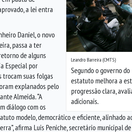
provado, a lei entra
Anterior
heiro Daniel, o novo
ira, passa a ter
 retorno de alguns
Leandro Barreira (CMTS)
ia Especial por
Segundo o governo do 
 trocam suas folgas
estatuto melhora a estr
 foram explanados pelo
progressão clara, avali
nte Almeida. “A
adicionais.
om diálogo com os
tatuto modelo, democrático e eficiente, alinhado a
rra”, afirma Luis Peniche, secretário municipal d