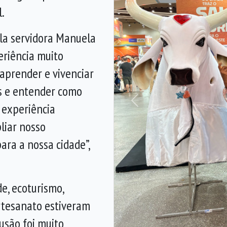
.
la servidora Manuela
eriência muito
aprender e vivenciar
as e entender como
 experiência
Anterior
iar nosso
ara a nossa cidade”,
e, ecoturismo,
artesanato estiveram
usão foi muito