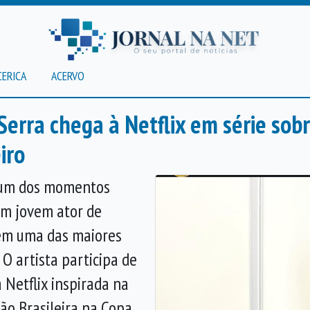
CERICA
ACERVO
Serra chega à Netflix em série so
iro
e um dos momentos
um jovem ator de
em uma das maiores
O artista participa de
a Netflix inspirada na
ão Brasileira na Copa