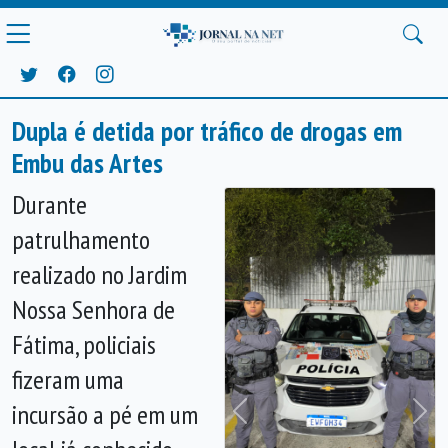
Dupla é detida por tráfico de drogas em
Embu das Artes
Durante
patrulhamento
realizado no Jardim
Nossa Senhora de
Fátima, policiais
fizeram uma
incursão a pé em um
Anterior
Próx