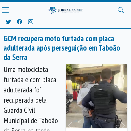
GCM recupera moto furtada com placa
adulterada após perseguição em Taboão
da Serra
Uma motocicleta
furtada e com placa
adulterada foi
recuperada pela
Guarda Civil
Municipal de Taboão
da Serra na tarde
Anterior
Próx