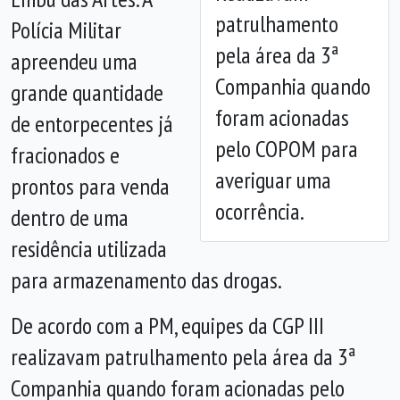
patrulhamento
Polícia Militar
Anterior
Próx
pela área da 3ª
apreendeu uma
Companhia quando
grande quantidade
foram acionadas
de entorpecentes já
pelo COPOM para
fracionados e
averiguar uma
prontos para venda
ocorrência.
dentro de uma
residência utilizada
para armazenamento das drogas.
De acordo com a PM, equipes da CGP III
realizavam patrulhamento pela área da 3ª
Companhia quando foram acionadas pelo