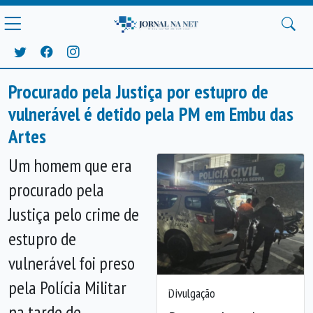
Procurado pela Justiça por estupro de
vulnerável é detido pela PM em Embu das
Artes
Um homem que era
procurado pela
Justiça pelo crime de
estupro de
vulnerável foi preso
pela Polícia Militar
Divulgação
Anterior
Próx
na tarde de