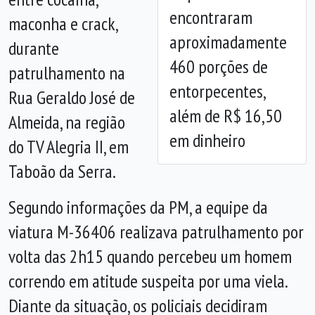
Anterior
Próx
encontraram
maconha e crack,
aproximadamente
durante
460 porções de
patrulhamento na
entorpecentes,
Rua Geraldo José de
além de R$ 16,50
Almeida, na região
em dinheiro
do TV Alegria II, em
Taboão da Serra.
Segundo informações da PM, a equipe da
viatura M-36406 realizava patrulhamento por
volta das 2h15 quando percebeu um homem
correndo em atitude suspeita por uma viela.
Diante da situação, os policiais decidiram