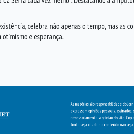
a da Serra cada vez melhor. Destacando a amplitu
existência, celebra não apenas o tempo, mas as c
m otimismo e esperança.
As matérias são responsabilidade do Jorn
expressem opiniões pessoais, assinados, 
necessariamente, a opinião do site. Cópi
fonte seja citada e o conteúdo não seja 