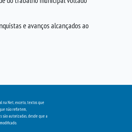
de do trabalho municipal voltado
onquistas e avanços alcançados ao
al na Net, exceto, textos que
que não refletem,
as são autorizadas, desde que a
modificado.