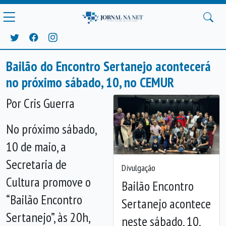
Bailão do Encontro Sertanejo acontecerá
no próximo sábado, 10, no CEMUR
Por Cris Guerra
N
o
próxim
o
sábado
,
1
0
de
maio
, a
Secretaria de
Divulgação
Cultura
promove o
Bailão Encontro
“Bailão Encontro
Anterior
Próx
Sertanejo acontece
Sertanejo”, às 20h,
neste sábado, 10,