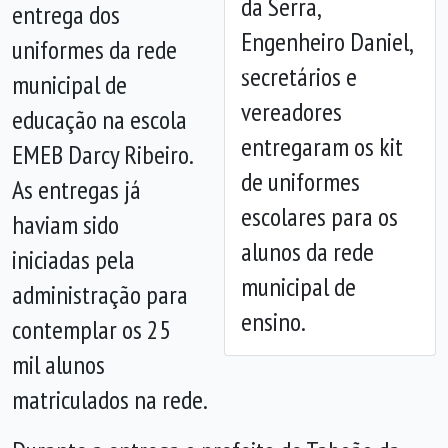
da Serra,
entrega dos
Engenheiro Daniel,
uniformes da rede
secretários e
Anterior
Próx
municipal de
vereadores
educação na escola
entregaram os kit
EMEB Darcy Ribeiro.
de uniformes
As entregas já
escolares para os
haviam sido
alunos da rede
iniciadas pela
municipal de
administração para
ensino.
contemplar os 25
mil alunos
matriculados na rede.