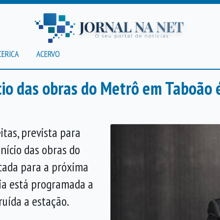
CERICA
ACERVO
nício das obras do Metrô em Taboão
itas, prevista para
início das obras do
cada para a próxima
nia está programada a
ruída a estação.