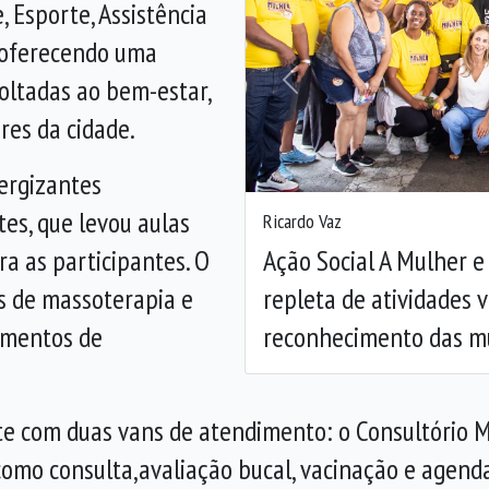
, Esporte, Assistência
 oferecendo uma
oltadas ao bem-estar,
Anterior
es da cidade.
ergizantes
es, que levou aulas
Ricardo Vaz
Ação Social A Mulher 
a as participantes. O
repleta de atividades 
 de massoterapia e
reconhecimento das mu
omentos de
te com duas vans de atendimento: o Consultório 
como consulta,
avaliação bucal,
vacinação e agenda