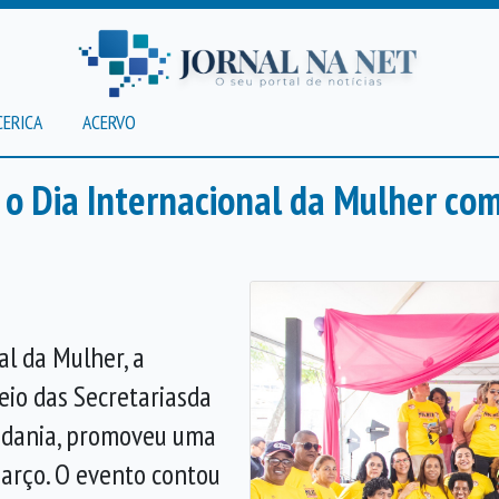
CERICA
ACERVO
o Dia Internacional da Mulher com 
l da Mulher, a
eio da
s
Secretaria
s
d
a
adania
, promoveu uma
arço. O evento contou