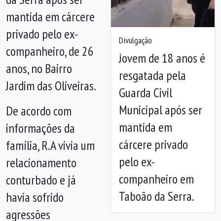
mantida em cárcere
privado pelo ex-
Divulgação
companheiro, de 26
Jovem de 18 anos é
Anterior
Próx
anos, no Bairro
resgatada pela
Jardim das Oliveiras.
Guarda Civil
Municipal após ser
De acordo com
mantida em
informações da
cárcere privado
família, R.A vivia um
pelo ex-
relacionamento
companheiro em
conturbado e já
Taboão da Serra.
havia sofrido
agressões