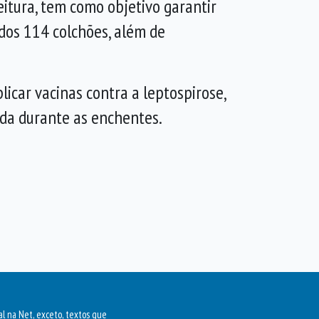
eitura, tem como objetivo garantir
dos 114 colchões, além de
licar vacinas contra a leptospirose,
da durante as enchentes.
al na Net, exceto, textos que