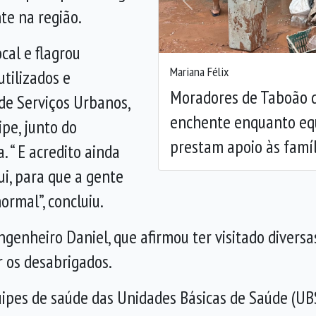
Anterior
te na região.
cal e flagrou
Mariana Félix
tilizados e
Moradores de Taboão d
 de Serviços Urbanos,
enchente enquanto equ
pe, junto do
prestam apoio às famíl
 “ E acredito ainda
ui, para que a gente
ormal”, concluiu.
enheiro Daniel, que afirmou ter visitado diversas
r os desabrigados.
ipes de saúde das Unidades Básicas de Saúde (UBS