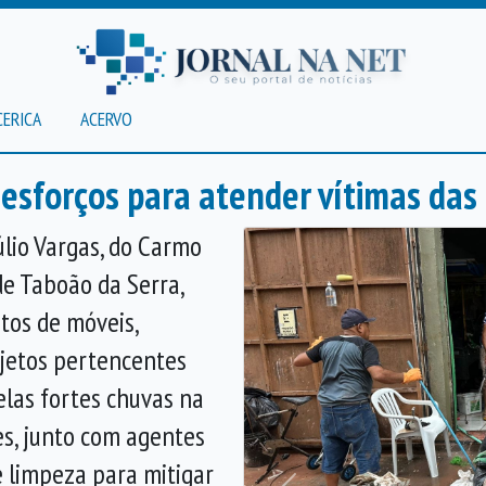
CERICA
ACERVO
 esforços para atender vítimas da
úlio Vargas, do Carmo
de Taboão da Serra,
os de móveis,
bjetos pertencentes
elas fortes chuvas na
es, junto com agentes
e limpeza para mitigar