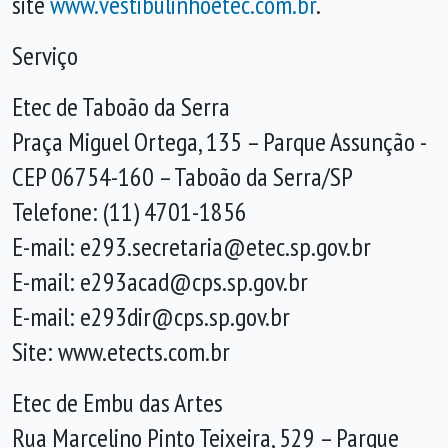
site
www.vestibulinhoetec.com.br
.
Serviço
Etec de Taboão da Serra
Praça Miguel Ortega, 135 – Parque Assunção -
CEP 06754-160 – Taboão da Serra/SP
Telefone: (11) 4701-1856
E-mail: e293.secretaria@etec.sp.gov.br
E-mail: e293acad@cps.sp.gov.br
E-mail: e293dir@cps.sp.gov.br
Site: www.etects.com.br
Etec de Embu das Artes
Rua Marcelino Pinto Teixeira, 529 – Parque