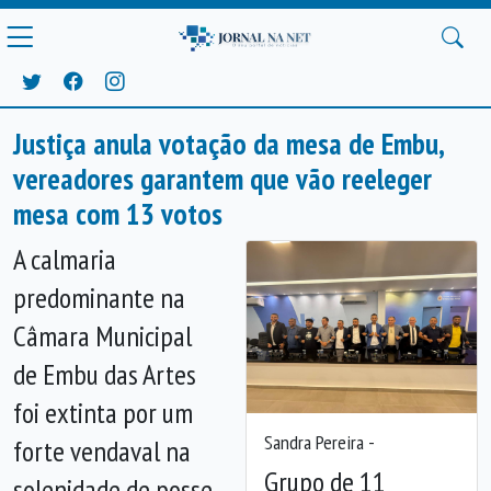
Justiça anula votação da mesa de Embu,
vereadores garantem que vão reeleger
mesa com 13 votos
A calmaria
predominante na
Câmara Municipal
de Embu das Artes
foi extinta por um
Sandra Pereira -
forte vendaval na
Anterior
Próx
Grupo de 11
solenidade de posse,