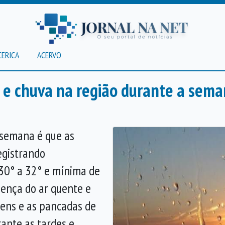
CERICA
ACERVO
l e chuva na região durante a sem
 semana é que as
egistrando
30° a 32° e mínima de
sença do ar quente e
ens e as pancadas de
ante as tardes e