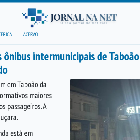
CERICA
ACERVO
s ônibus intermunicipais de Taboão
do
lam em Taboão da
formativos maiores
os passageiros. A
juçara.
inda está em