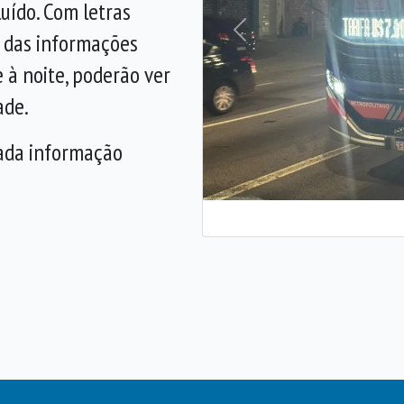
uído. Com letras
 das informações
Anterior
 à noite, poderão ver
ade.
cada informação