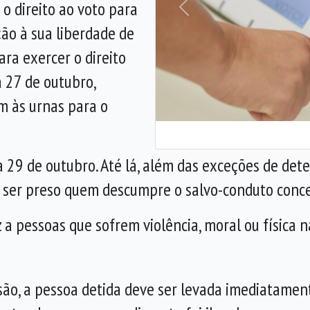
o direito ao voto para
Anterior
ção à sua liberdade de
ara exercer o direito
a 27 de outubro,
am às urnas para o
dia 29 de outubro. Até lá, além das exceções de de
r preso quem descumpre o salvo-conduto concedi
 a pessoas que sofrem violência, moral ou física n
isão, a pessoa detida deve ser levada imediatame