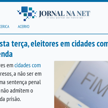
CERICA
ACERVO
esta terça, eleitores em cidades c
enda
ores em
cidades com
esos, a não ser em
uma sentença penal
e não admitem o
da prisão.