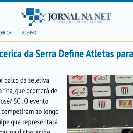
CERICA
ACERVO
ecerica da Serra Define Atletas pa
i palco da seletiva
rina, que ocorrerá de
osé/ SC . O evento
ue competiram ao longo
uipe que representará
cas paulistas estão
Anterior