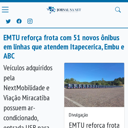
EMTU reforça frota com 51 novos ônibus
em linhas que atendem Itapecerica, Embu e
ABC
Veículos adquiridos
pela
NextMobilidade e
Viação Miracatiba
possuem ar-
Divulgação
condicionado,
EMTU reforça frota
entrada USB para
Anterior
Próx