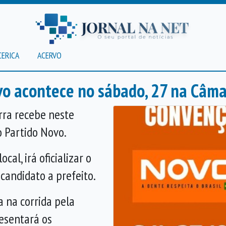
CERICA
ACERVO
vo acontece no sábado, 27 na Câm
rra recebe neste
o Partido Novo.
cal, irá oficializar o
candidato a prefeito.
 na corrida pela
esentará os