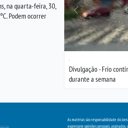
, na quarta-feira, 30,
Anterior
ºC. Podem ocorrer
.
Divulgação - Frio cont
durante a semana
As matérias são responsabilidade do Jorn
expressem opiniões pessoais, assinados, 