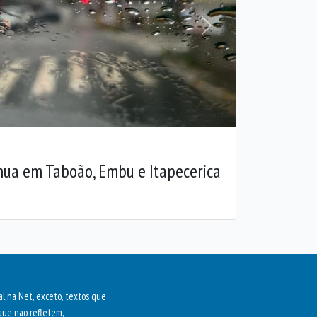
Próxima
inua em Taboão, Embu e Itapecerica
al na Net, exceto, textos que
que não refletem,