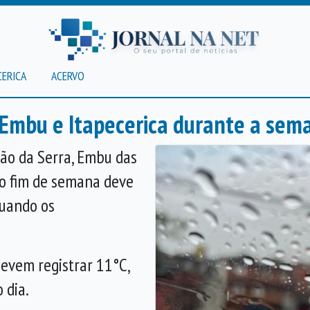
CERICA
ACERVO
 Embu e Itapecerica durante a sem
oão da Serra, Embu das
mo fim de semana deve
quando os
evem registrar 11°C,
 dia.