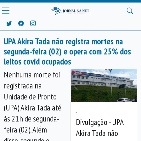
UPA Akira Tada não registra mortes na
segunda-feira (02) e opera com 25% dos
leitos covid ocupados
Nenhuma morte foi
registrada na
Unidade de Pronto
(UPA) Akira Tada até
.
às 21h de segunda-
Divulgação - UPA
feira (02). Além
Akira Tada não
Anterior
Próx
disso, segundo o