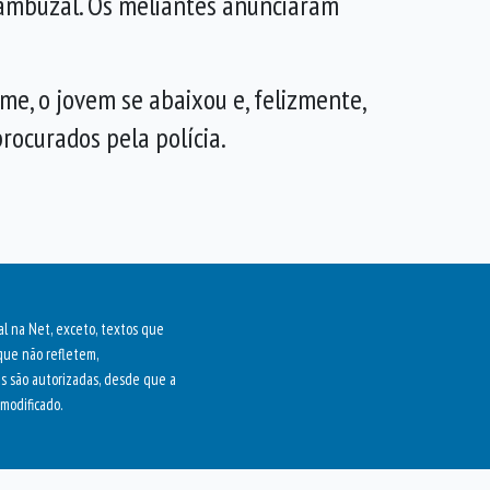
bambuzal. Os meliantes anunciaram
ime, o jovem se abaixou e, felizmente,
procurados pela polícia.
al na Net, exceto, textos que
que não refletem,
as são autorizadas, desde que a
modificado.