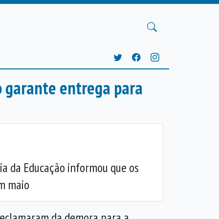
o garante entrega para
ria da Educação informou que os
Próxima
em maio
e reclamaram da demora para a