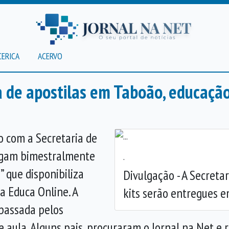
CERICA
ACERVO
 de apostilas em Taboão, educaçã
o com a Secretaria de
regam bimestralmente
.
” que disponibiliza
Divulgação - A Secreta
Anterior
a Educa Online. A
kits serão entregues 
passada pelos
e aula. Alguns pais, procuraram o Jornal na Net 