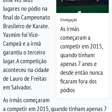
lugares no pódio na
final do Campeonato
Divulgação
Anterior
Próx
Brasileiro de Karate.
As irmãs
Yasmim foi Vice-
começaram a
Campeã e a irmã
competir em 2015,
garantiu o terceiro
quando tinham
lugar. A competição
apenas 7 anos e
aconteceu na cidade
desde então nunca
de Lauro de Freitas
ficaram fora dos
em Salvador.
pódios
As irmãs começaram
a competir em 2015, quando tinham apenas 7