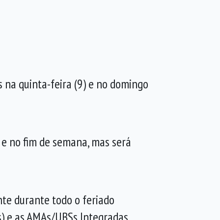
 na quinta-feira (9) e no domingo
 e no fim de semana, mas será
te durante todo o feriado
As) e as AMAs/UBSs Integradas