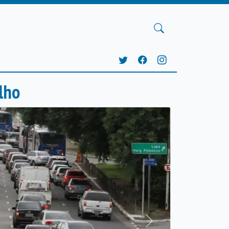
lho
Próxima