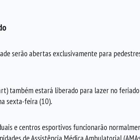
do
rdade serão abertas exclusivamente para pedestres
art) também estará liberado para lazer no feriado
a sexta-feira (10).
duais e centros esportivos funcionarão normalmen
 unidades de Assistência Médica Ambulatorial (AM