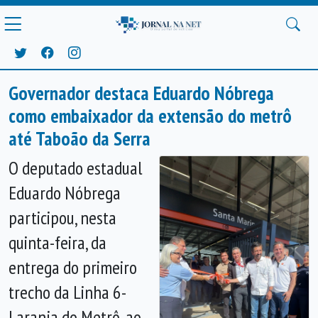
Governador destaca Eduardo Nóbrega
como embaixador da extensão do metrô
até Taboão da Serra
O deputado estadual
Eduardo Nóbrega
participou, nesta
quinta-feira, da
entrega do primeiro
trecho da Linha 6-
Laranja do Metrô, ao