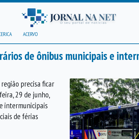
CERICA
ACERVO
rários de ônibus municipais e inter
região precisa ficar
eira, 29 de junho,
 e intermunicipais
iais de férias