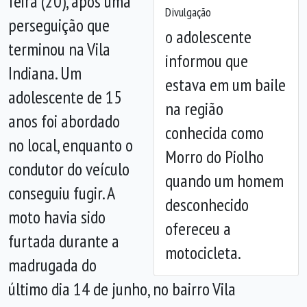
feira (20), após uma
Divulgação
perseguição que
o adolescente
terminou na Vila
Anterior
Próx
informou que
Indiana. Um
estava em um baile
adolescente de 15
na região
anos foi abordado
conhecida como
no local, enquanto o
Morro do Piolho
condutor do veículo
quando um homem
conseguiu fugir. A
desconhecido
moto havia sido
ofereceu a
furtada durante a
motocicleta.
madrugada do
último dia 14 de junho, no bairro Vila