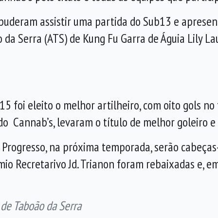
s puderam assistir uma partida do Sub13 e aprese
da Serra (ATS) de Kung Fu Garra de Águia Lily La
5 foi eleito o melhor artilheiro, com oito gols no t
do Cannab’s, levaram o título de melhor goleiro e
ó Progresso, na próxima temporada, serão cabeças-
mio Recretarivo Jd. Trianon foram rebaixadas e, e
 de Taboão da Serra