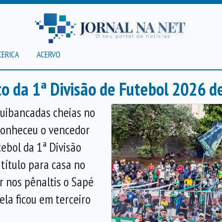
CERICA
ACERVO
to da 1ª Divisão de Futebol 2026 d
uibancadas cheias no
conheceu o vencedor
ebol da 1ª Divisão
 título para casa no
r nos pênaltis o Sapé
rela ficou em terceiro