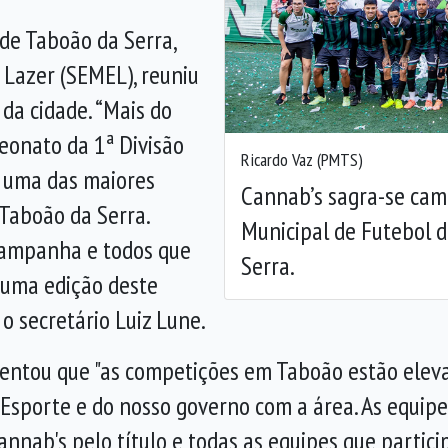
de Taboão da Serra,
Anterior
 Lazer (SEMEL), reuniu
da cidade. “Mais do
eonato da 1ª Divisão
Ricardo Vaz (PMTS)
, uma das maiores
Cannab’s sagra-se ca
 Taboão da Serra.
Municipal de Futebol 
campanha e todos que
Serra.
 uma edição deste
o secretário Luiz Lune.
omentou que "as competições em Taboão estão elev
Esporte e do nosso governo com a área. As equipe
nnab's pelo título e todas as equipes que partici