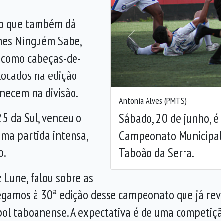
ulo que também dá
imes Ninguém Sabe,
Anterior
 como cabeças-de-
locados na edição
anecem na divisão.
Antonia Alves (PMTS)
25 da Sul, venceu o
Sábado, 20 de junho, é 
uma partida intensa,
Campeonato Municipal 
o.
Taboão da Serra.
z Lune, falou sobre as
egamos à 30ª edição desse campeonato que já rev
ol taboanense. A expectativa é de uma competiçã