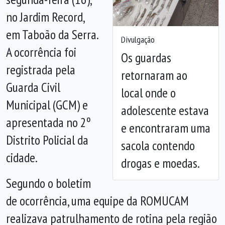
no Jardim Record,
em Taboão da Serra.
Anterior
Próx
Divulgação
A ocorrência foi
Os guardas
registrada pela
retornaram ao
Guarda Civil
local onde o
Municipal (GCM) e
adolescente estava
apresentada no 2º
e encontraram uma
Distrito Policial da
sacola contendo
cidade.
drogas e moedas.
Segundo o boletim
de ocorrência, uma equipe da ROMUCAM
realizava patrulhamento de rotina pela região