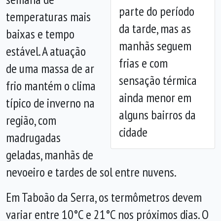
parte do período
temperaturas mais
Anterior
Próx
da tarde, mas as
baixas e tempo
manhãs seguem
estável. A atuação
frias e com
de uma massa de ar
sensação térmica
frio mantém o clima
ainda menor em
típico de inverno na
alguns bairros da
região, com
cidade
madrugadas
geladas, manhãs de
nevoeiro e tardes de sol entre nuvens.
Em Taboão da Serra, os termômetros devem
variar entre 10°C e 21°C nos próximos dias. O